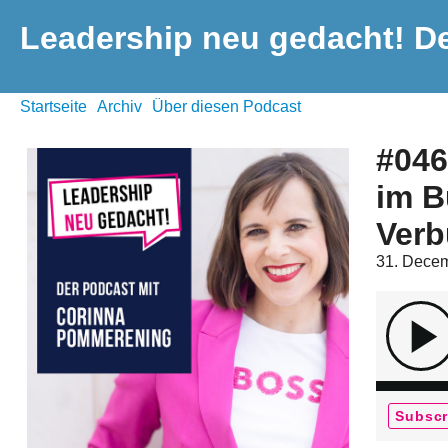
Leadership neu gedacht! D
Startseite
Archiv
Über diesen Podcast
#046
im B
Verb
31. Dece
Subscr