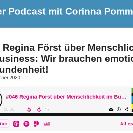
er Podcast mit Corinna Pomm
 Regina Först über Menschlic
usiness: Wir brauchen emoti
undenheit!
mber 2020
#046 Regina Först über Menschlichkeit im Business: Wir brauchen emotionale Verbundenheit!
00:00
ibe
All e