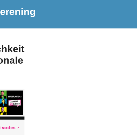
erening
hkeit
onale
pisodes
›