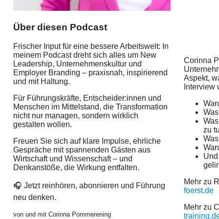
Über diesen Podcast
Frischer Input für eine bessere Arbeitswelt: In
meinem Podcast dreht sich alles um New
Corinna P
Leadership, Unternehmenskultur und
Unternehm
Employer Branding – praxisnah, inspirierend
Aspekt, w
und mit Haltung.
Interview 
Für Führungskräfte, Entscheider:innen und
Waru
Menschen im Mittelstand, die Transformation
Was 
nicht nur managen, sondern wirklich
Was 
gestalten wollen.
zu t
Was 
Freuen Sie sich auf klare Impulse, ehrliche
Waru
Gespräche mit spannenden Gästen aus
Und 
Wirtschaft und Wissenschaft – und
geli
Denkanstöße, die Wirkung entfalten.
Mehr zu R
🎧 Jetzt reinhören, abonnieren und Führung
foerst.de
neu denken.
Mehr zu 
von und mit Corinna Pommerening
training.d