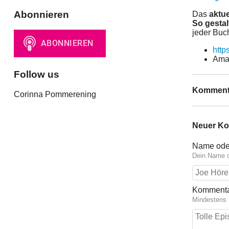
Abonnieren
Das
aktu
So gestal
jeder Buc
http
Ama
Follow us
Komment
Corinna Pommerening
Neuer K
Name ode
Dein Name o
Komment
Mindestens 