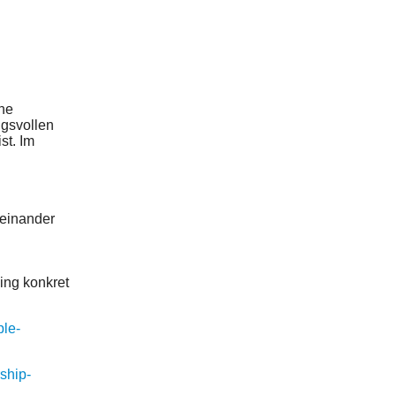
che
ngsvollen
st. Im
teinander
ing konkret
ple-
rship-