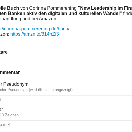
elle Buch
von Corinna Pommerening
"New Leadership im Fin
ten Banken aktiv den digitalen und kulturellen Wandel"
find
hhandlung und bei Amazon:
s://corinna-pommerening.de/buch/
zon:
https://amzn.to/314hZf3
are
ommentar
r Pseudonym
der Pseudonym (wird öffentlich angezeigt)
ar
10 Zeichen